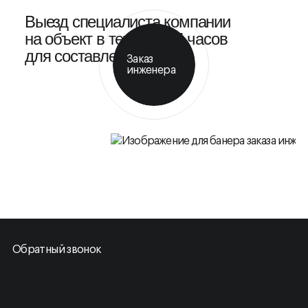
Выезд специалиста компании
на объект в течение 24 часов
для составления КП
Заказ
инженера
Обратный звонок