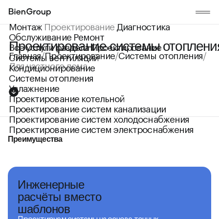
Монтаж
Проектирование
Диагностика
Обслуживание
Ремонт
Проектирование системы отопления
Все услуги раздела Проектирование
Главная
/
Проектирование
/
Cистемы отопления
/
Системы вентиляций
Для частного дома
Кондиционирование
Cистемы отопления
Увлажнение
Проектирование котельной
Проектирование систем канализации
Проектирование систем холодоснабжения
Проектирование систем электроснабжения
Преимущества
Инженерные
расчёты вместо
шаблонов