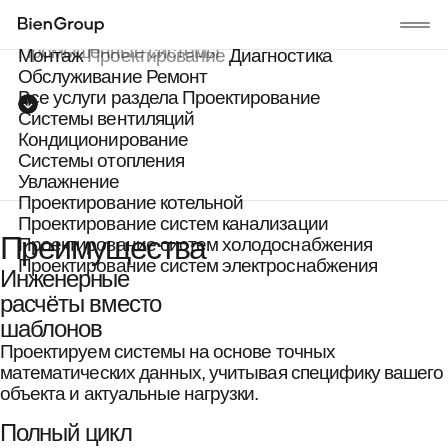
Проектирование промышленных сис
Главная
/
Проектирование
/
Увлажнение
/
Промышенные системы
Монтаж
Проектирование
Диагностика
Обслуживание
Ремонт
Все услуги раздела Проектирование
Системы вентиляций
Кондиционирование
Cистемы отопления
Увлажнение
Проектирование котельной
Проектирование систем канализации
Преимущества
Проектирование систем холодоснабжения
Проектирование систем электроснабжения
Инженерные
расчёты вместо
шаблонов
Проектируем системы на основе точных
математических данных, учитывая специфику вашего
объекта и актуальные нагрузки.
Полный цикл