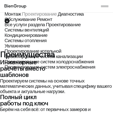
Проектирование котельной
Главная
/
Проектирование
/
Котельная
Монтаж
Проектирование
Диагностика
Обслуживание
Ремонт
Все услуги раздела Проектирование
Системы вентиляций
Кондиционирование
Cистемы отопления
Увлажнение
Проектирование котельной
Преимущества
Проектирование систем канализации
Проектирование систем холодоснабжения
Инженерные
Проектирование систем электроснабжения
расчёты вместо
шаблонов
Проектируем системы на основе точных
математических данных, учитывая специфику вашего
объекта и актуальные нагрузки.
Полный цикл
работы под ключ
Берём на себя всё: от первичных замеров и